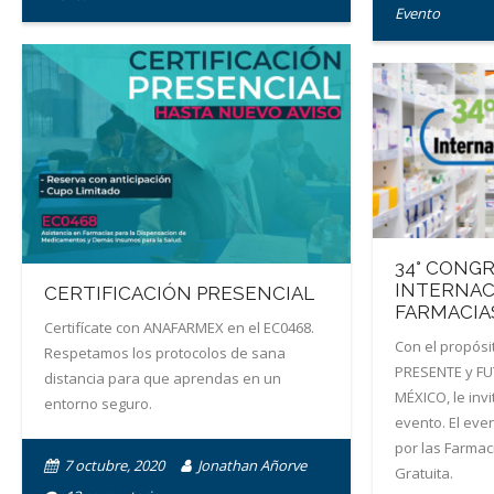
Evento
34° CONG
INTERNAC
CERTIFICACIÓN PRESENCIAL
FARMACIA
Certifícate con ANAFARMEX en el EC0468.
Con el propósi
Respetamos los protocolos de sana
PRESENTE y FU
distancia para que aprendas en un
MÉXICO, le inv
entorno seguro.
evento. El ev
por las Farmac
7 octubre, 2020
Jonathan Añorve
Gratuita.