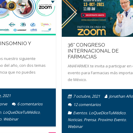
 INSOMNIO Y
36° CONGRESO
INTERNACIONAL DE
FARMACIAS
s nuestro siguiente
mo del año, con dos temas
ANAFARMEX te invita a participar en 
ancia que no puedes
evento para Farmacias más importa
de México.
, 2021
7 octubre, 2021
Jonathan Año
orve
6
comentarios
12
comentarios
n
,
LoQueDiceTuMédico
,
Eventos
,
LoQueDiceTuMédico
,
o
,
Webinar
Noticias
,
Prensa
,
Proximo Evento
,
Webinar