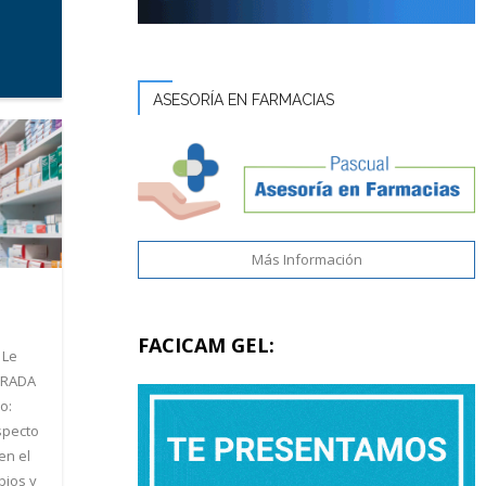
ASESORÍA EN FARMACIAS
Más Información
FACICAM GEL:
 Le
TRADA
o:
specto
en el
bios y