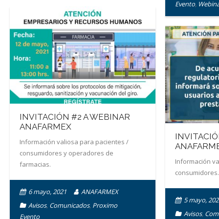
Evento
,
Webina
INVITACIÓN #2 A WEBINAR
ANAFARMEX
INVITACI
Información valiosa para pacientes /
ANAFARM
consumidores y operadores de
Información va
farmacias.
consumidores.
6 mayo, 2021
ANAFARMEX
5 mayo, 202
Avisos
,
Comunicados
,
Proximo
Avisos
,
Com
Evento