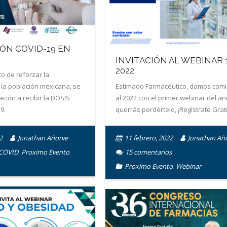
ÓN COVID-19 EN
INVITACIÓN AL WEBINAR 1
2022
to de reforzar la
la población mexicana, se
Estimado Farmacéutico, damos com
lación a recibir la DOSIS
al 2022 con el primer webinar del añ
9.
querrás perdértelo, ¡Regístrate Grati
2
Jonathan Añorve
11 febrero, 2022
Jonathan Añ
COVID
,
Proximo Evento
,
15
comentarios
Proximo Evento
,
Webinar