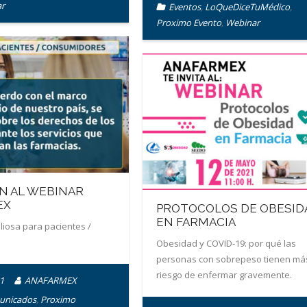
r
Eventos
,
LoQueDiceTuMédico
,
Proximo Evento
,
Webinar
ÓN AL WEBINAR
EX
PROTOCOLOS DE OBESID
EN FARMACIA
liosa para pacientes /
Obesidad y COVID-19: por qué las
personas con sobrepeso tienen má
riesgo de enfermar gravemente.
1
ANAFARMEX
unicados
,
Proximo