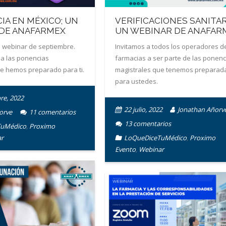
IA EN MÉXICO; UN
VERIFICACIONES SANITAR
DE ANAFARMEX
UN WEBINAR DE ANAFAR
l webinar de septiembre.
Invitamos a todos los operadores d
 las ponencias
farmacias a ser parte de las ponenc
e hemos preparado para ti.
magistrales que tenemos preparad
para ustedes.
re, 2022
22 julio, 2022
Jonathan Añorv
orve
11
comentarios
13
comentarios
TuMédico
,
Proximo
r
LoQueDiceTuMédico
,
Proximo
Evento
,
Webinar