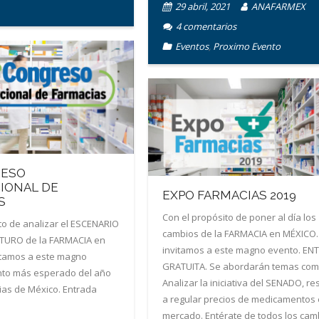
29 abril, 2021
ANAFARMEX
4
comentarios
Eventos
,
Proximo Evento
RESO
IONAL DE
EXPO FARMACIAS 2019
S
Con el propósito de poner al día los
to de analizar el ESCENARIO
cambios de la FARMACIA en MÉXICO.
TURO de la FARMACIA en
invitamos a este magno evento. EN
itamos a este magno
GRATUITA. Se abordarán temas com
ento más esperado del año
Analizar la iniciativa del SENADO, re
ias de México. Entrada
a regular precios de medicamentos 
mercado. Entérate de todos los cam