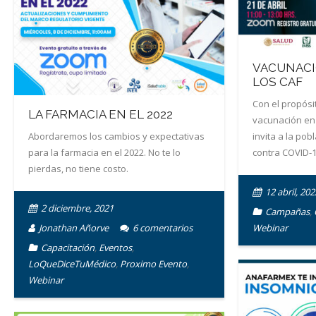
VACUNACI
LOS CAF
Con el propósi
LA FARMACIA EN EL 2022
vacunación en 
Abordaremos los cambios y expectativas
invita a la pob
para la farmacia en el 2022. No te lo
contra COVID-1
pierdas, no tiene costo.
12 abril, 202
2 diciembre, 2021
Campañas
,
Jonathan Añorve
6
comentarios
Webinar
Capacitación
,
Eventos
,
LoQueDiceTuMédico
,
Proximo Evento
,
Webinar