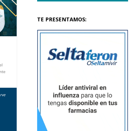
TE PRESENTAMOS:
el
nte
rve