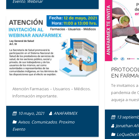
Evento
,
Webinar
PROTOCOL
EN FARMA
Te invitamos a
Atención Farmacias – Usuarios – Médicos.
pandemia de 
Información importante.
aqueja a nuest
10 mayo, 2021
ANAFARMEX
13 septiemb
Avisos
,
Comunicados
,
Proximo
Jonathan Añ
Evento
LoQueDice