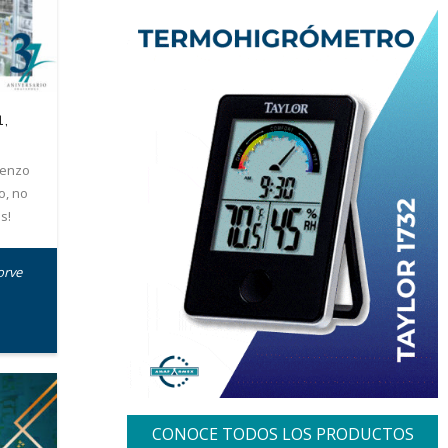
,
ienzo
o, no
s!
orve
CONOCE TODOS LOS PRODUCTOS