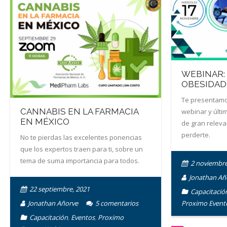
WEBINAR:
OBESIDAD
Te presentamo
CANNABIS EN LA FARMACIA
webinar y últi
EN MÉXICO
de gran relev
perderte.
No te pierdas las excelentes ponencias
que los expertos traen para ti, sobre un
tema de suma importancia para todos.
2 noviembre
Jonathan Añ
22 septiembre, 2021
Capacitació
Jonathan Añorve
5
comentarios
Proximo Event
Capacitación
,
Eventos
,
Proximo