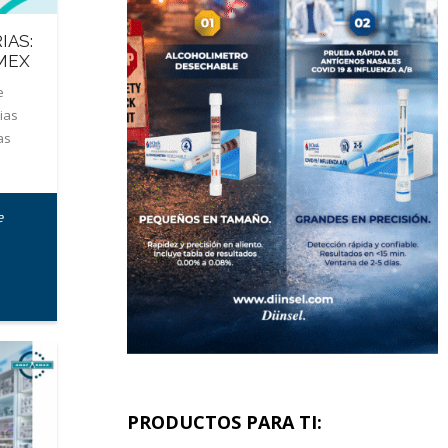
IAS:
MEX
e
ias
as
e
PRODUCTOS PARA TI: