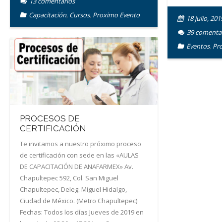
13
comentarios
Capacitación
,
Cursos
,
Proximo Evento
18 julio, 201
39
comenta
Eventos
,
Pr
PROCESOS DE
CERTIFICACIÓN
Te invitamos a nuestro próximo proceso
de certificación con sede en las «AULAS
DE CAPACITACIÓN DE ANAFARMEX» Av.
Chapultepec 592, Col. San Miguel
Chapultepec, Deleg. Miguel Hidalgo,
Ciudad de México. (Metro Chapultepec)
Fechas: Todos los días Jueves de 2019 en