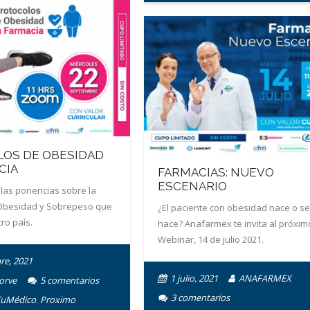
OS DE OBESIDAD
CIA
FARMACIAS: NUEVO
ESCENARIO
 las ponencias sobre la
Obesidad y Sobrepeso que
¿El paciente con obesidad nace o se
ro país.
hace? Anafarmex te invita al próxim
Webinar, 14 de julio 2021.
re, 2021
1 julio, 2021
ANAFARMEX
orve
5
comentarios
3
comentarios
TuMédico
,
Proximo