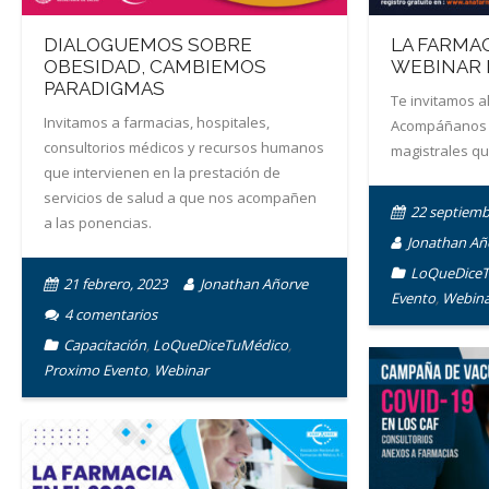
DIALOGUEMOS SOBRE
LA FARMAC
OBESIDAD, CAMBIEMOS
WEBINAR 
PARADIGMAS
Te invitamos a
Invitamos a farmacias, hospitales,
Acompáñanos a
consultorios médicos y recursos humanos
magistrales qu
que intervienen en la prestación de
servicios de salud a que nos acompañen
22 septiemb
a las ponencias.
Jonathan Añ
LoQueDice
21 febrero, 2023
Jonathan Añorve
Evento
,
Webina
4
comentarios
Capacitación
,
LoQueDiceTuMédico
,
Proximo Evento
,
Webinar