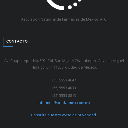
Asociación Nacional de Farmacias de México, A. C.
CONTACTO:
Av. Chapultepec No. 592, Col. San Miguel Chapultepec, Alcaldía Miguel
Hidalgo, C.P. 11850, Ciudad de México.
(55) 5553 4647
(55) 5553 4033
(55) 5553 8813
informes@anafarmex.com.mx
Consulta nuestro aviso de privacidad.