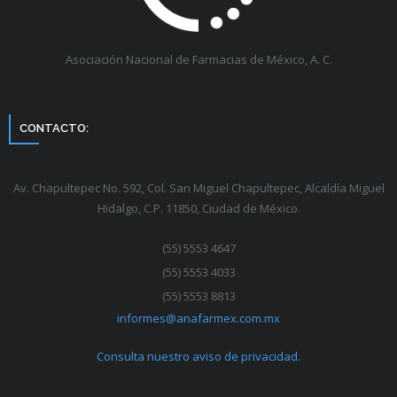
Asociación Nacional de Farmacias de México, A. C.
CONTACTO:
Av. Chapultepec No. 592, Col. San Miguel Chapultepec, Alcaldía Miguel
Hidalgo, C.P. 11850, Ciudad de México.
(55) 5553 4647
(55) 5553 4033
(55) 5553 8813
informes@anafarmex.com.mx
Consulta nuestro aviso de privacidad.