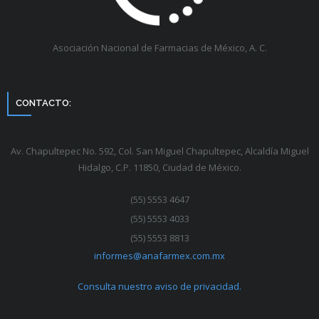
Asociación Nacional de Farmacias de México, A. C.
CONTACTO:
Av. Chapultepec No. 592, Col. San Miguel Chapultepec, Alcaldía Miguel
Hidalgo, C.P. 11850, Ciudad de México.
(55) 5553 4647
(55) 5553 4033
(55) 5553 8813
informes@anafarmex.com.mx
Consulta nuestro aviso de privacidad.