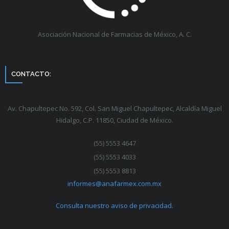
Asociación Nacional de Farmacias de México, A. C.
CONTACTO:
Av. Chapultepec No. 592, Col. San Miguel Chapultepec, Alcaldía Miguel
Hidalgo, C.P. 11850, Ciudad de México.
(55) 5553 4647
(55) 5553 4033
(55) 5553 8813
informes@anafarmex.com.mx
Consulta nuestro aviso de privacidad.