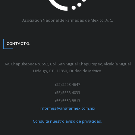
Asociación Nacional de Farmacias de México, A. C.
CONTACTO:
Av. Chapultepec No. 592, Col. San Miguel Chapultepec, Alcaldía Miguel
Hidalgo, C.P. 11850, Ciudad de México.
(55) 5553 4647
(55) 5553 4033
(55) 5553 8813
informes@anafarmex.com.mx
Consulta nuestro aviso de privacidad.