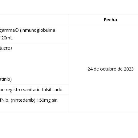
Fecha
edrigamma® (inmunoglobulina
/120mL
oductos
24 de octubre de 2023
tinib)
 registro sanitario falsificado
fNib, (nintedanib) 150mg sin