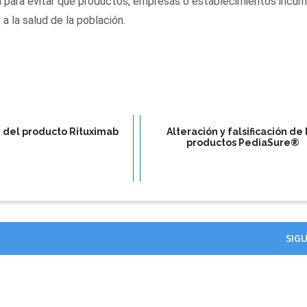
ria para evitar que productos, empresas o establecimientos incu
 a la salud de la población.
ón del producto Rituximab
Alteración y falsificación de 
productos PediaSure®
SIG