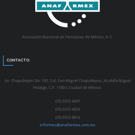
Asociación Nacional de Farmacias de México, A. C.
CONTACTO:
Av. Chapultepec No. 592, Col. San Miguel Chapultepec, Alcaldía Miguel
Hidalgo, C.P. 11850, Ciudad de México.
(55) 5553 4647
(55) 5553 4033
(55) 5553 8813
informes@anafarmex.com.mx