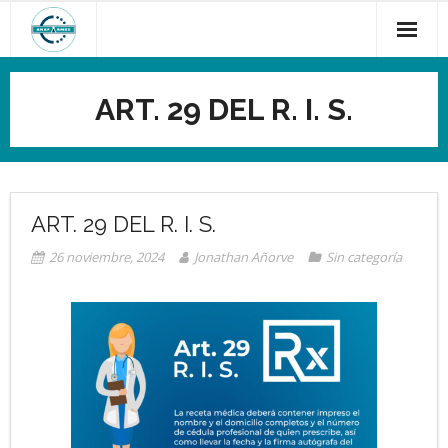
Saltar
al
contenido
ART. 29 DEL R. I. S.
ART. 29 DEL R. I. S.
26 noviembre, 2024
Jonathan Añorve
Sin categoría