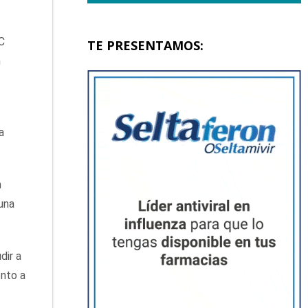
C
TE PRESENTAMOS:
n
a
n
una
dir a
ento a