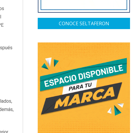
os
l
CONOCE SELTAFERON
PE
espués
lados,
Además,
erior