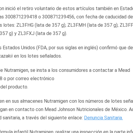
inició el retiro voluntario de estos artículos también en Estad
ras 300871239418 o 300871239456, con fecha de caducidad de
s lotes: ZL3FHG (lata de 357 g); ZL3FMH (lata de 357 g); ZL3F
357 g) y ZL3FXJ (lata de 357 g).
 Estados Unidos (FDA, por sus siglas en inglés) confirmó que d
azakii
en los lotes señalados.
 de Nutramigen, se insta a los consumidores a contactar a Mead
 o por correo electrónico
 del producto.
ienen en sus almacenes Nutramigen con los números de lotes seña
pongan en contacto con Mead Johnson Nutricionales de México. 
sanitaria, a través del siguiente enlace:
Denuncia Sanitaria
.
rmula infantil Nutramigen, realizar una inspección en la parte inf