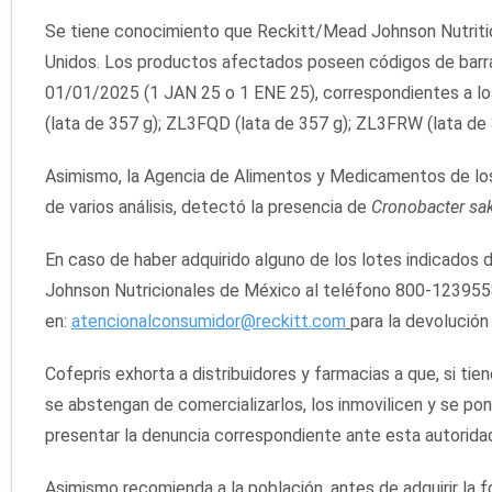
Se tiene conocimiento que Reckitt/Mead Johnson Nutrition 
Unidos. Los productos afectados poseen códigos de bar
01/01/2025 (1 JAN 25 o 1 ENE 25), correspondientes a lo
(lata de 357 g); ZL3FQD (lata de 357 g); ZL3FRW (lata de 
Asimismo, la Agencia de Alimentos y Medicamentos de los
de varios análisis, detectó la presencia de
Cronobacter sak
En caso de haber adquirido alguno de los lotes indicados
Johnson Nutricionales de México al teléfono 800-1239558
en:
atencionalconsumidor@reckitt.com
para la devolución
Cofepris exhorta a distribuidores y farmacias a que, si t
se abstengan de comercializarlos, los inmovilicen y se 
presentar la denuncia correspondiente ante esta autoridad 
Asimismo recomienda a la población, antes de adquirir la fó