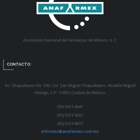
Asociación Nacional de Farmacias de México, A. C.
CONTACTO:
Av. Chapultepec No. 592, Col. San Miguel Chapultepec, Alcaldía Miguel
Hidalgo, C.P. 11850, Ciudad de México.
(55) 5553 4647
(55) 5553 4033
(55) 5553 8813
informes@anafarmex.com.mx