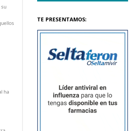
 su
TE PRESENTAMOS:
quellos
e
l ha
tra