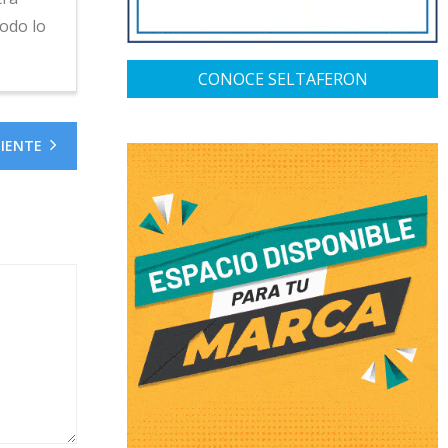
odo lo
CONOCE SELTAFERON
UIENTE