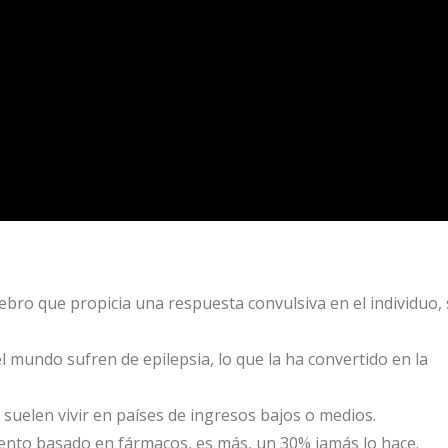
rebro que propicia una respuesta convulsiva en el individuo, 
mundo sufren de epilepsia, lo que la ha convertido en la
suelen vivir en países de ingresos bajos o medios.
iento basado en fármacos, es más, un 30% jamás lo hace.