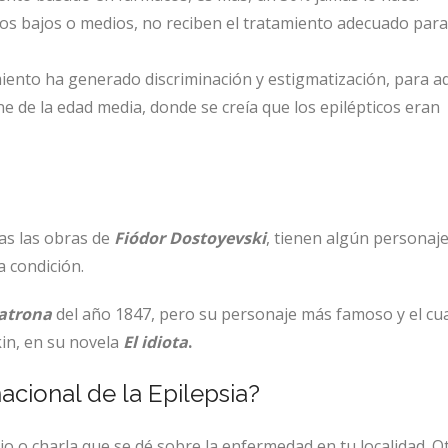
sos bajos o medios, no reciben el tratamiento adecuado para
iento ha generado discriminación y estigmatización, para a
ne de la edad media, donde se creía que los epilépticos eran
as las obras de
Fiódor Dostoyevski
, tienen algún personaj
a condición.
atrona
del año 1847, pero su personaje más famoso y el cua
hkin, en su novela
El idiota
.
acional de la Epilepsia?
io o charla que se dé sobre la enfermedad en tu localidad. O