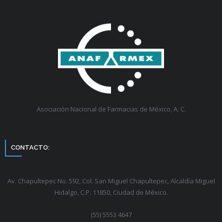
Asociación Nacional de Farmacias de México, A. C.
CONTACTO:
Av. Chapultepec No. 592, Col. San Miguel Chapultepec, Alcaldía Miguel
Hidalgo, C.P. 11850, Ciudad de México.
(55) 5553 4647