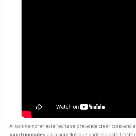
Al conmemorar esta fecha se pretende crear conciencia
oportunidades
para aquellos que padecen este trastor