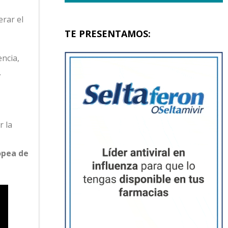
erar el
TE PRESENTAMOS:
ncia,
.
r la
opea de