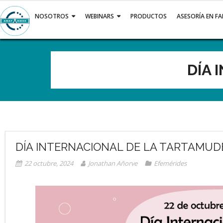
Saltar
al
NOSOTROS
WEBINARS
PRODUCTOS
ASESORÍA EN F
contenido
DÍA 
DÍA INTERNACIONAL DE LA TARTAMUD
22 octubre, 2024
Jonathan Añorve
Efemérides