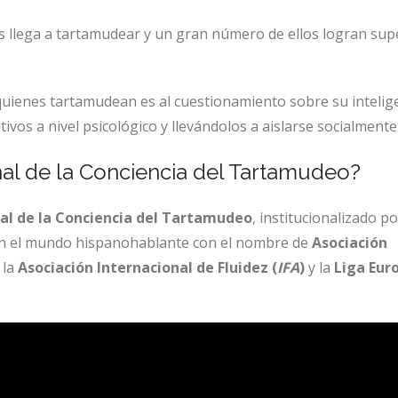
os llega a tartamudear y un gran número de ellos logran sup
uienes tartamudean es al cuestionamiento sobre su intelige
vos a nivel psicológico y llevándolos a aislarse socialmente
onal de la Conciencia del Tartamudeo?
al de la Conciencia del Tartamudeo
, institucionalizado po
en el mundo hispanohablante con el nombre de
Asociación
 la
Asociación lnternacional de Fluidez (
IFA
)
y la
Liga Eur