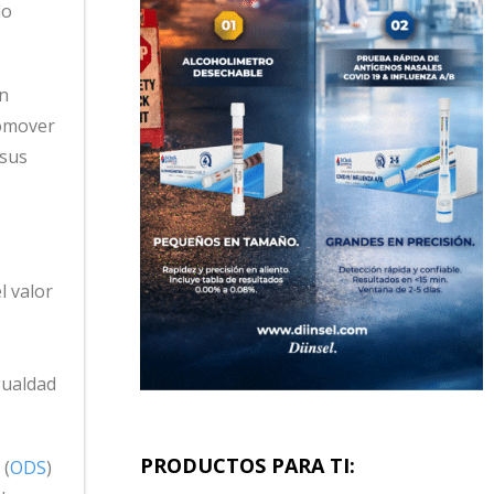
do
ón
romover
 sus
l valor
gualdad
PRODUCTOS PARA TI:
 (
ODS
)