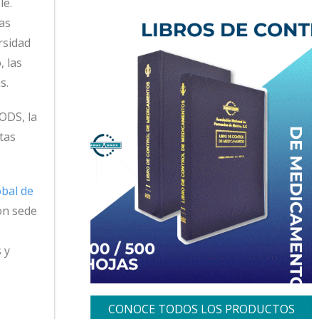
le.
las
rsidad
, las
s.
 ODS, la
tas
bal de
on sede
 y
CONOCE TODOS LOS PRODUCTOS