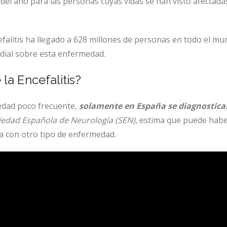
e del año para las personas cuyas vidas se han visto afectada
efalitis ha llegado a 628 millones de personas en todo el m
dial sobre esta enfermedad.
la Encefalitis?
medad poco frecuente,
solamente en España se diagnostica
iedad Española de Neurología (SEN)
, estima que puede hab
a con otro tipo de enfermedad.