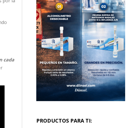
s por la
undo
n cada
er
PRODUCTOS PARA TI: