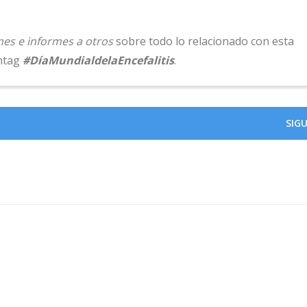
mes e informes a otros
sobre todo lo relacionado con esta
shtag
#DíaMundialdelaEncefalitis
.
SIG