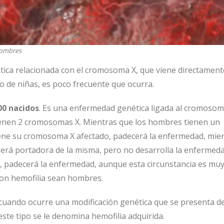
hombres
ica relacionada con el cromosoma X, que viene directamente
o de niñas, es poco frecuente que ocurra.
00 nacidos
. Es una enfermedad genética ligada al cromosom
enen 2 cromosomas X. Mientras que los hombres tienen un
e su cromosoma X afectado, padecerá la enfermedad, mie
erá portadora de la misma, pero no desarrolla la enfermeda
, padecerá la enfermedad, aunque esta circunstancia es mu
 con hemofilia sean hombres.
 cuando ocurre una modificación genética que se presenta d
este tipo se le denomina hemofilia adquirida.