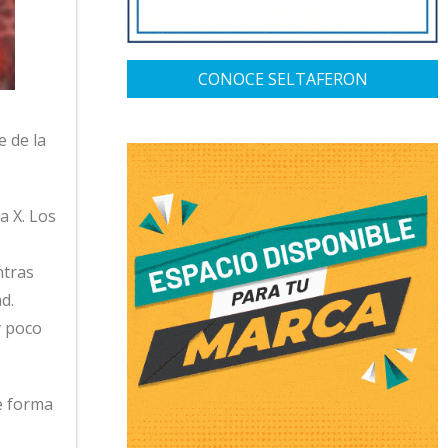
CONOCE SELTAFERON
 de la
a X. Los
ntras
d.
y poco
e forma