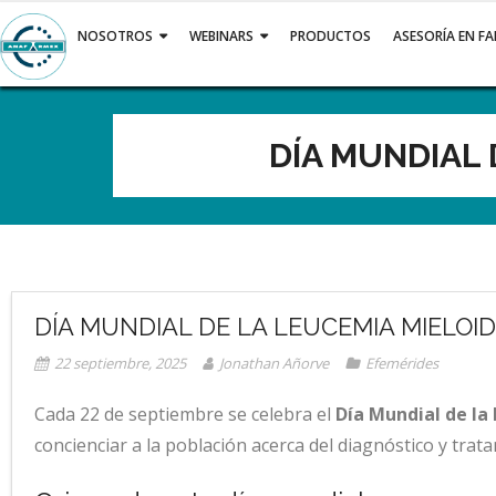
Saltar
al
NOSOTROS
WEBINARS
PRODUCTOS
ASESORÍA EN F
contenido
DÍA MUNDIAL 
DÍA MUNDIAL DE LA LEUCEMIA MIELOI
22 septiembre, 2025
Jonathan Añorve
Efemérides
Cada 22 de septiembre se celebra el
Día Mundial de la
concienciar a la población acerca del diagnóstico y trat