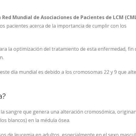
a
Red Mundial de Asociaciones de Pacientes de LCM (CM
a los pacientes acerca de la importancia de cumplir con los
ra la optimización del tratamiento de esta enfermedad, fin 
n.
este día mundial es debido a los cromosomas 22 y 9 que alte
a?
e la sangre que genera una alteración cromosómica, origina
ulos blancos) en la médula ósea.
asos de leucemia en adultos, especialmente en el sexo mascul