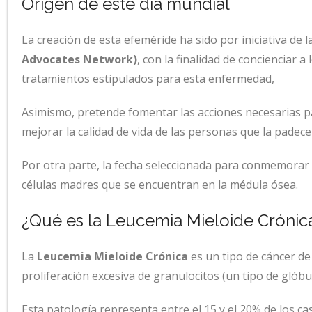
Origen de este día mundial
La creación de esta efeméride ha sido por iniciativa de l
Advocates Network)
, con la finalidad de concienciar 
tratamientos estipulados para esta enfermedad,
Asimismo, pretende fomentar las acciones necesarias pa
mejorar la calidad de vida de las personas que la padece
Por otra parte, la fecha seleccionada para conmemorar 
células madres que se encuentran en la médula ósea.
¿Qué es la Leucemia Mieloide Crónic
La
Leucemia Mieloide Crónica
es un tipo de cáncer d
proliferación excesiva de granulocitos (un tipo de glób
Esta patología representa entre el 15 y el 20% de los c