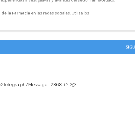
experiencias investigativas y avances del sector farmacéutico.
 de la Farmacia
en las redes sociales. Utiliza los
SIG
://telegra.ph/Message--2868-12-25?