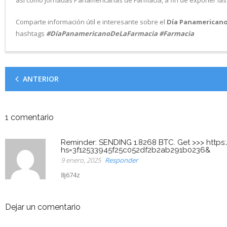
así como Jornadas Panamericanas de Farmacia, a fin de exponer las 
Comparte información útil e interesante sobre el
Día Panamericano
hashtags
#DíaPanamericanoDeLaFarmacia #Farmacia
ANTERIOR
1
comentario
Reminder: SENDING 1.8268 BTC. Get >>> https
hs=3f12533945f25c052df2b2ab291b0236&
9 enero, 2025
Responder
8j674z
Dejar un comentario