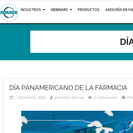
Saltar
al
NOSOTROS
WEBINARS
PRODUCTOS
ASESORÍA EN F
contenido
DÍ
DÍA PANAMERICANO DE LA FARMACIA
1 diciembre, 2024
Jonathan Añorve
1
comentario
Efe