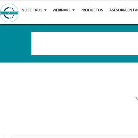
Saltar
al
NOSOTROS
WEBINARS
PRODUCTOS
ASESORÍA EN F
contenido
In