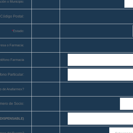
ción o Municipio:
Código Postal:
*
Estado:
esa o Farmacia:
eléfono Farmacia
fono Particular:
o de Anafarmex?
mero de Socio:
NDISPENSABLE)