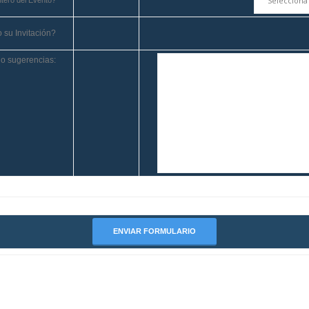
tero del Evento?
 su Invitación?
o sugerencias: