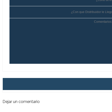
*
¿Como se en
¿Con que Distribuidor le Llego
Comentarios 
Dejar un comentario