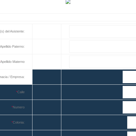
s) del Asistente:
*
Apellido Paterno:
*
Apellido Materno
macia / Empresa:
*
Calle
*
Numero
*
Colonia: