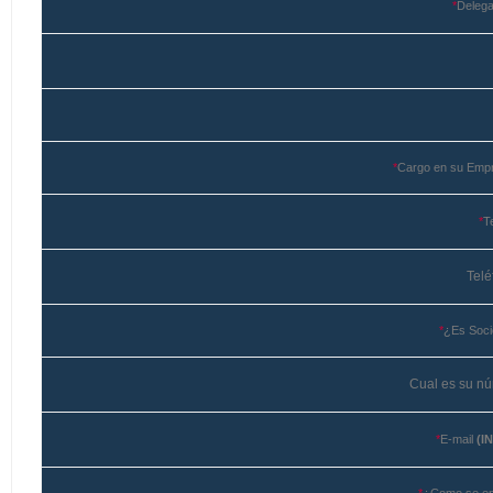
*
Delega
*
Cargo en su Empr
*
T
Telé
*
¿Es Soci
Cual es su nú
*
E-mail
(I