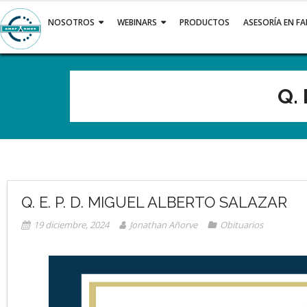
Saltar
al
NOSOTROS
WEBINARS
PRODUCTOS
ASESORÍA EN F
contenido
Q.
Q. E. P. D. MIGUEL ALBERTO SALAZAR
19 diciembre, 2024
Jonathan Añorve
Obituarios