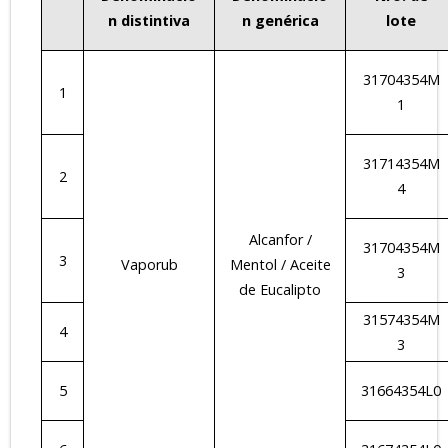
n distintiva
n genérica
lote
31704354M
1
1
31714354M
2
4
Alcanfor /
31704354M
3
Vaporub
Mentol / Aceite
3
de Eucalipto
31574354M
4
3
5
31664354L0