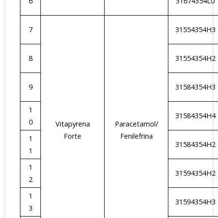
6
31674354L0
7
31554354H3
8
31554354H2
9
31584354H3
1
31584354H4
0
Vitapyrena
Paracetamol/
Forte
Fenilefrina
1
31584354H2
1
1
31594354H2
2
1
31594354H3
3