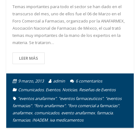
Temas importantes para todo el sector se han dado en el
transcurso del mes, uno de ellos fue el 06 de Marzo en el
Foro Comercial a Farmacias, organizado por la ANAFARMEX,
Asociación Nacional de Farmacias de México, el cual trató
temas muy importantes de la mano de los expertos en la
materia. Se trataron…
LEER MÁS
9 marzo, 2013
admin
6
comentarios
Comunicados
,
Eventos
,
Noticias
,
Reseñas de Eventos
"eventos anafarmex"
,
"eventos farmaceuticos"
,
"eventos
farmacias"
,
"foro anafarmex"
,
"foro comercial a farmacias"
,
anafarmex
,
comunicados
,
evento anafarmex
,
farmacia
,
farmacias
,
INADEM
,
iva medicamentos