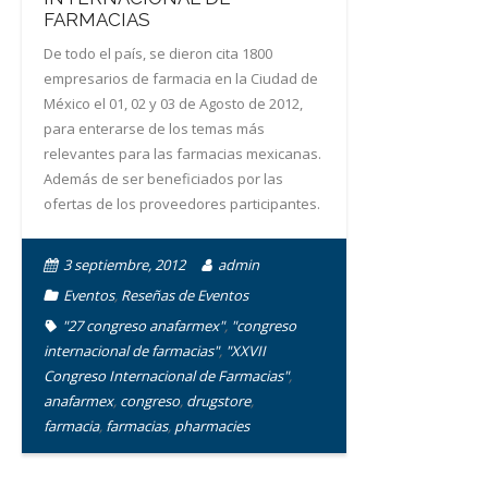
FARMACIAS
De todo el país, se dieron cita 1800
empresarios de farmacia en la Ciudad de
México el 01, 02 y 03 de Agosto de 2012,
para enterarse de los temas más
relevantes para las farmacias mexicanas.
Además de ser beneficiados por las
ofertas de los proveedores participantes.
3 septiembre, 2012
admin
Eventos
,
Reseñas de Eventos
"27 congreso anafarmex"
,
"congreso
internacional de farmacias"
,
"XXVII
Congreso Internacional de Farmacias"
,
anafarmex
,
congreso
,
drugstore
,
farmacia
,
farmacias
,
pharmacies