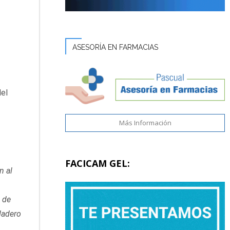
ASESORÍA EN FARMACIAS
el
Más Información
FACICAM GEL:
n al
o de
rdadero