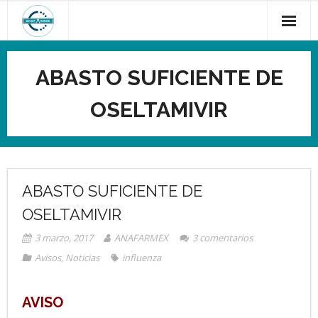
Saltar
al
contenido
ABASTO SUFICIENTE DE
OSELTAMIVIR
ABASTO SUFICIENTE DE
OSELTAMIVIR
3 marzo, 2017
ANAFARMEX
3
comentarios
Avisos
,
Noticias
influenza
AVISO