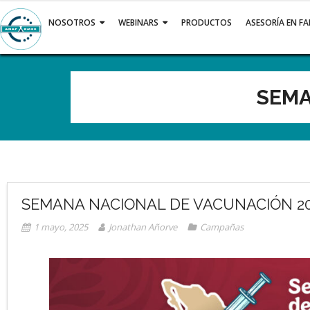
Saltar
al
NOSOTROS
WEBINARS
PRODUCTOS
ASESORÍA EN F
contenido
SEMA
SEMANA NACIONAL DE VACUNACIÓN 2
1 mayo, 2025
Jonathan Añorve
Campañas