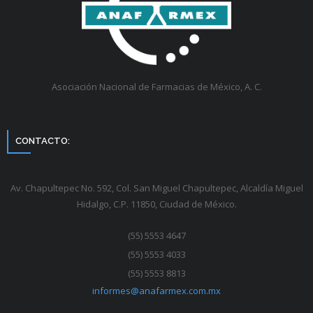
Asociación Nacional de Farmacias de México, A. C.
CONTACTO:
Av. Chapultepec No. 592, Col. San Miguel Chapultepec, Alcaldía Miguel
Hidalgo, C.P. 11850, Ciudad de México.
(55) 5553 4647
(55) 5553 4033
(55) 5553 8813
informes@anafarmex.com.mx