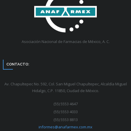
Asociación Nacional de Farmacias de México, A. C.
CONTACTO:
Av. Chapultepec No. 592, Col. San Miguel Chapultepec, Alcaldía Miguel
Hidalgo, C.P. 11850, Ciudad de México.
(55) 5553 4647
(55) 5553 4033
(55) 5553 8813
informes@anafarmex.com.mx