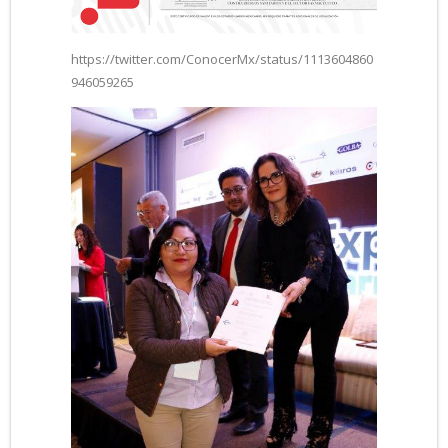
https://twitter.com/ConocerMx/status/1113604860
946059265