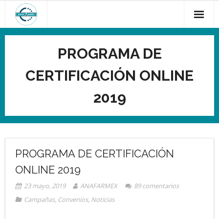
Saltar
al
contenido
PROGRAMA DE
CERTIFICACIÓN ONLINE
2019
PROGRAMA DE CERTIFICACIÓN
ONLINE 2019
23 mayo, 2019
ANAFARMEX
89
comentarios
Campañas
,
Convenios
,
Noticias