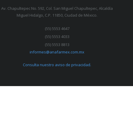
Av. Chapultepec No. 592, Col. San Miguel Chapultepec, Alcaldía
Miguel Hidalgo, C.P. 11850, Ciudad de México.
(55) 5553 4647
(55) 5553 4033
(55) 5553 8813
informes@anafarmex.com.mx
Consulta nuestro aviso de privacidad.