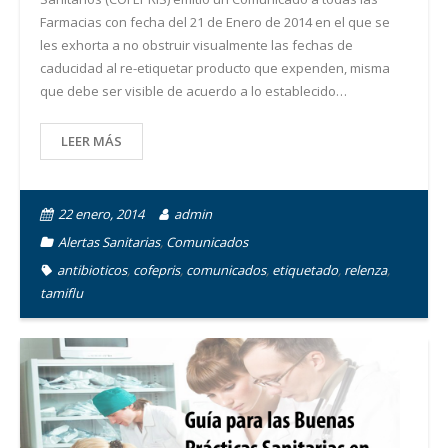
Farmacias con fecha del 21 de Enero de 2014 en el que se
les exhorta a no obstruir visualmente las fechas de
caducidad al re-etiquetar producto que expenden, misma
que debe ser visible de acuerdo a lo establecido…
LEER MÁS
22 enero, 2014
admin
Alertas Sanitarias
,
Comunicados
antibioticos
,
cofepris
,
comunicados
,
etiquetado
,
relenza
,
tamiflu