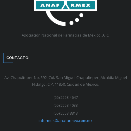
Asociación Nacional de Farmacias de México, A. C.
CONTACTO:
Av. Chapultepec No. 592, Col. San Miguel Chapultepec, Alcaldía Miguel
Hidalgo, C.P. 11850, Ciudad de México.
(55) 5553 4647
(55) 5553 4033
(55) 5553 8813
informes@anafarmex.com.mx